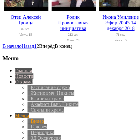
Отец Алексей
Ролик
Икона Умиление
Троица
Провославная
Эфир 20 45 14
инициатива
декабря 2018
82 sec.
Views: 15
212 sec.
71 sec.
Views: 20
Views: 35
В начало
Назад
1
2
Вперёд
В конец
Меню
Главная
Новости
О храме
Расписание служб
Житие вмч. Никиты
Клирики храма
Акафист Вмч. Никите
Святыни храма
Медиа
Видео
Галерея
Периодика
3Д Экскурсия