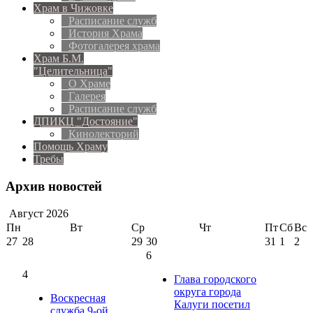
Храм в Чижовке
Расписание служб
История Храма
Фотогалерея храма
Храм Б.М.
"Целительница"
О Храме
Галерея
Расписание служб
ДПИКЦ "Достояние"
Кинолекторий
Помощь Храму
Требы
Архив новостей
Август
2026
Пн
Вт
Ср
Чт
Пт
Сб
Вс
27
28
29
30
31
1
2
6
4
Глава городского
округа города
Воскресная
Калуги посетил
служба 9-ой