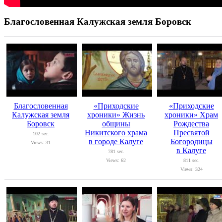
Благословенная Калужская земля Боровск
Благословенная
«Приходские
«Приходские
Калужская земля
хроники» Жизнь
хроники» Храм
Боровск
общины
Рождества
Никитского храма
Пресвятой
102 sec.
в городе Калуге
Богородицы
Views: 31
в Калуге
781 sec.
Views: 62
811 sec.
Views: 324