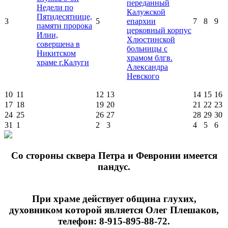
переданный
Недели по
Калужской
Пятидесятнице,
3
5
епархии
7
8
9
памяти пророка
церковный корпус
Илии,
Хлюстинской
совершена в
больницы с
Никитском
храмом блгв.
храме г.Калуги
Александра
Невского
10
11
12
13
14
15
16
17
18
19
20
21
22
23
24
25
26
27
28
29
30
31
1
2
3
4
5
6
Cо стороны сквера Петра и Февронии имеется
пандус.
При храме действует община глухих,
духовником которой является Олег Плешаков,
телефон: 8-915-895-88-72.