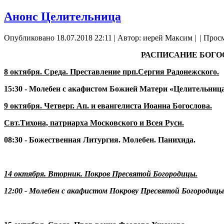
Анонс Целительница
Опубликовано 18.07.2018 22:11
|
Автор: иерей Максим
|
| Прос
РАСПИСАНИЕ БОГО
8 октября. Среда.
Преставление прп.
Сергия Радонежского.
15:30
- Молебен с акафистом Божией Матери «Целительница
9 октября. Четверг. Ап. и евангелиста Иоанна Богослова.
Свт.Тихона, патриарха Московского и Всея Руси.
08:30 - Божественная Литургия. Молебен. Панихида.
14 октября. Вторник. Покров Пресвятой Богородицы.
12:00 - Молебен с акафистом Покрову Пресвятой Богородицы