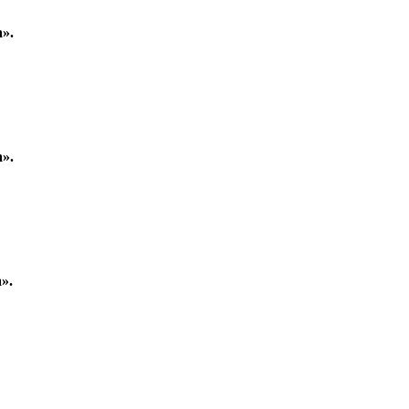
».
».
».