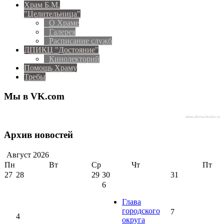
Храм Б.М.
"Целительница"
О Храме
Галерея
Расписание служб
ДПИКЦ "Достояние"
Кинолекторий
Помощь Храму
Требы
Мы в VK.com
www.afisha-irkutsk.ru
Архив новостей
Август
2026
Пн
Вт
Ср
Чт
Пт
27
28
29
30
31
6
Глава
городского
7
4
округа