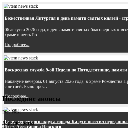
Божественная Литургия в день памяти святых князей - ст
06 августа 2026 года, в день памяти святых благоверных княз
храме в честь Ро…
Подробнее...
Воскресная служба 9-ой Недели по Пятидесятнице, памяти
Накануне вечером, 01 августа 2026 года, в храме Рождества
с литией. Было про…
Подробнее...
Последние анонсы
Prev
Next
Глава городского округа города Калуги посетил передан
Дорогие братья
блгв. Александра Невского