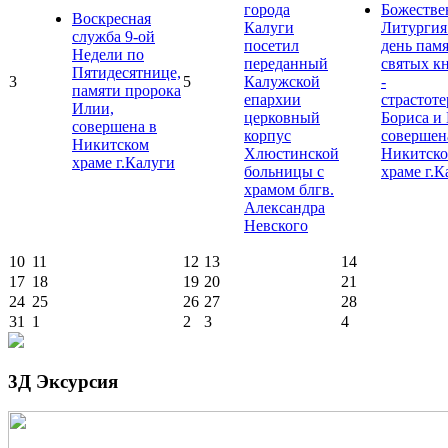
города
Божестве
Воскресная
Калуги
Литургия
служба 9-ой
посетил
день пам
Недели по
переданный
святых к
Пятидесятнице,
3
5
Калужской
-
памяти пророка
епархии
страстот
Илии,
церковный
Бориса и 
совершена в
корпус
совершен
Никитском
Хлюстинской
Никитск
храме г.Калуги
больницы с
храме г.К
храмом блгв.
Александра
Невского
10
11
12
13
14
17
18
19
20
21
24
25
26
27
28
31
1
2
3
4
3Д Эксурсия