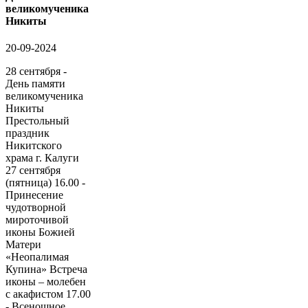
великомученика
Никиты
20-09-2024
28 сентября -
День памяти
великомученика
Никиты
Престольный
праздник
Никитского
храма г. Калуги
27 сентября
(пятница) 16.00 -
Принесение
чудотворной
мироточивой
иконы Божией
Матери
«Неопалимая
Купина» Встреча
иконы – молебен
с акафистом 17.00
- Всенощное...