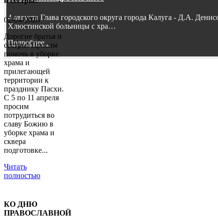
и сестры!
4 августа Глава городского округа города Калуга - Д.А. Дени
02-04-2026
Хлюстинской больницы с хра…
Дорогие братья и
Подробнее...
сестры! Просим
помочь в уборке
храма и
прилегающей
территории к
празднику Пасхи.
С 5 по 11 апреля
просим
потрудиться во
славу Божию в
уборке храма и
сквера
подготовке...
Читать
полностью
КО ДНЮ
ПРАВОСЛАВНОЙ