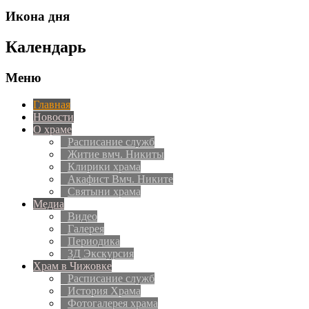
Икона дня
Календарь
Меню
Главная
Новости
О храме
Расписание служб
Житие вмч. Никиты
Клирики храма
Акафист Вмч. Никите
Святыни храма
Медиа
Видео
Галерея
Периодика
3Д Экскурсия
Храм в Чижовке
Расписание служб
История Храма
Фотогалерея храма