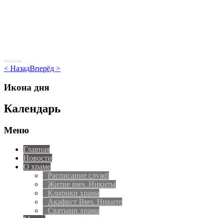
Social Like
< Назад
Вперёд >
Икона дня
Календарь
Меню
Главная
Новости
О храме
Расписание служб
Житие вмч. Никиты
Клирики храма
Акафист Вмч. Никите
Святыни храма