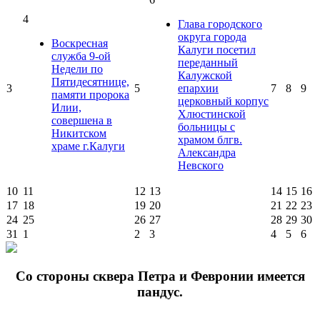
4
Глава городского
округа города
Воскресная
Калуги посетил
служба 9-ой
переданный
Недели по
Калужской
Пятидесятнице,
3
5
епархии
7
8
9
памяти пророка
церковный корпус
Илии,
Хлюстинской
совершена в
больницы с
Никитском
храмом блгв.
храме г.Калуги
Александра
Невского
10
11
12
13
14
15
16
17
18
19
20
21
22
23
24
25
26
27
28
29
30
31
1
2
3
4
5
6
Cо стороны сквера Петра и Февронии имеется
пандус.