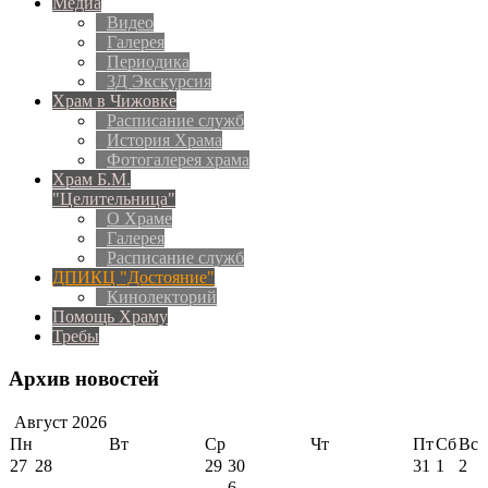
Медиа
Видео
Галерея
Периодика
3Д Экскурсия
Храм в Чижовке
Расписание служб
История Храма
Фотогалерея храма
Храм Б.М.
"Целительница"
О Храме
Галерея
Расписание служб
ДПИКЦ "Достояние"
Кинолекторий
Помощь Храму
Требы
Архив новостей
Август
2026
Пн
Вт
Ср
Чт
Пт
Сб
Вс
27
28
29
30
31
1
2
6